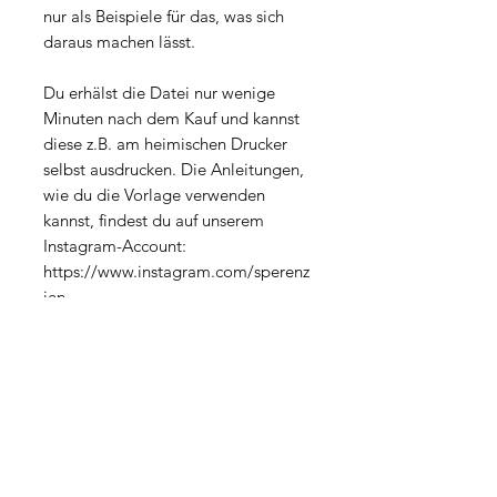
nur als Beispiele für das, was sich
daraus machen lässt.
Du erhälst die Datei nur wenige
Minuten nach dem Kauf und kannst
diese z.B. am heimischen Drucker
selbst ausdrucken. Die Anleitungen,
wie du die Vorlage verwenden
kannst, findest du auf unserem
Instagram-Account:
https://www.instagram.com/sperenz
ien
Datei-Eigenschaften
Dateityp: PDF
Lizenz
Größe: 4 MB
Seitenformat: 210 x 297 mm (A4)
Die Datei ist ausschließlich für deine
Auflösung: 300 dpi