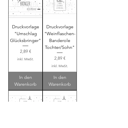
Druckvorlage
Druckvorlage
"Umschlag
"Weinflaschen-
Glücksbringer"
Banderole
Tochter/Sohn"
Preis
2,89 €
Preis
2,89 €
inkl. MwSt.
inkl. MwSt.
In den
In den
Warenkorb
Warenkorb