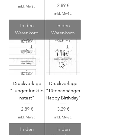
Preis
2,89 €
inkl. MwSt.
inkl. MwSt.
In den
In den
Warenkorb
Warenkorb
Druckvorlage
Druckvorlage
"Lungenfunktio
"Tütenanhänger
nstest"
Happy Birthday"
Preis
Preis
2,89 €
3,29 €
inkl. MwSt.
inkl. MwSt.
In den
In den