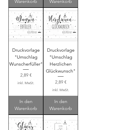
Warenkorb
Warenkorb
Druckvorlage
Druckvorlage
"Umschlag
"Umschlag
Wunscherfüller"
Herzlichen
Glückwunsch"
Preis
2,89 €
Preis
2,89 €
inkl. MwSt.
inkl. MwSt.
In den
In den
Warenkorb
Warenkorb