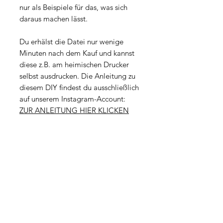
nur als Beispiele für das, was sich
daraus machen lässt.
Du erhälst die Datei nur wenige
Minuten nach dem Kauf und kannst
diese z.B. am heimischen Drucker
selbst ausdrucken. Die Anleitung zu
diesem DIY findest du ausschließlich
auf unserem Instagram-Account:
ZUR ANLEITUNG HIER KLICKEN
Datei-Eigenschaften
Dateityp: PDF
Lizenz
Größe: 4,3MB
Seiten: 2
Die Datei ist ausschließlich für deine
Seitenformate: 210 x 297 mm (A4)
persönliche Nutzung bestimmt.
Auflösung: 300 dpi