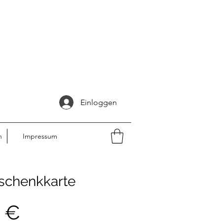
Einloggen
n
Impressum
schenkkarte
 €