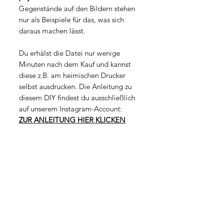
Gegenstände auf den Bildern stehen
nur als Beispiele für das, was sich
daraus machen lässt.
Du erhälst die Datei nur wenige
Minuten nach dem Kauf und kannst
diese z.B. am heimischen Drucker
selbst ausdrucken. Die Anleitung zu
diesem DIY findest du ausschließlich
auf unserem Instagram-Account:
ZUR ANLEITUNG HIER KLICKEN
Datei-Eigenschaften
Dateityp: PDF
Lizenz
Größe: 13,7MB
Seiten: 3
Die Datei ist ausschließlich für deine
Seitenformate: 210 x 297 mm (A4)