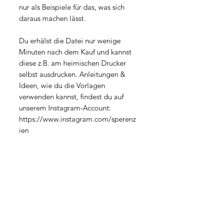
nur als Beispiele für das, was sich
daraus machen lässt.
Du erhälst die Datei nur wenige
Minuten nach dem Kauf und kannst
diese z.B. am heimischen Drucker
selbst ausdrucken. Anleitungen &
Ideen, wie du die Vorlagen
verwenden kannst, findest du auf
unserem Instagram-Account:
https://www.instagram.com/sperenz
ien
Datei-Eigenschaften
Dateityp: PDF
Lizenz
Größe: 18MB
Seiten: 2