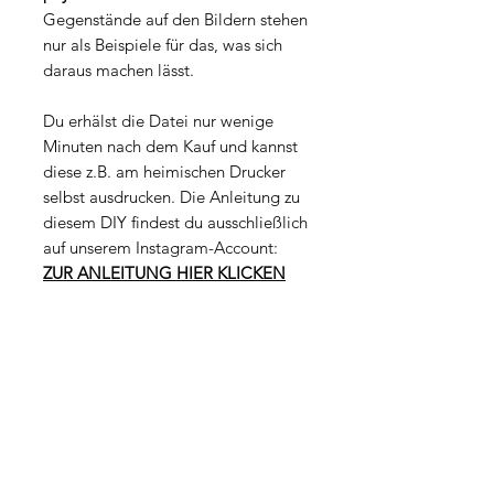
Gegenstände auf den Bildern stehen
nur als Beispiele für das, was sich
daraus machen lässt.
Du erhälst die Datei nur wenige
Minuten nach dem Kauf und kannst
diese z.B. am heimischen Drucker
selbst ausdrucken. Die Anleitung zu
diesem DIY findest du ausschließlich
auf unserem Instagram-Account:
ZUR ANLEITUNG HIER KLICKEN
Datei-Eigenschaften
Dateityp: PDF
Lizenz
Größe: 3,6MB
Seitenanzahl: 3
Die Datei ist ausschließlich für deine
Seitenformate: 210 x 297 mm (A4)