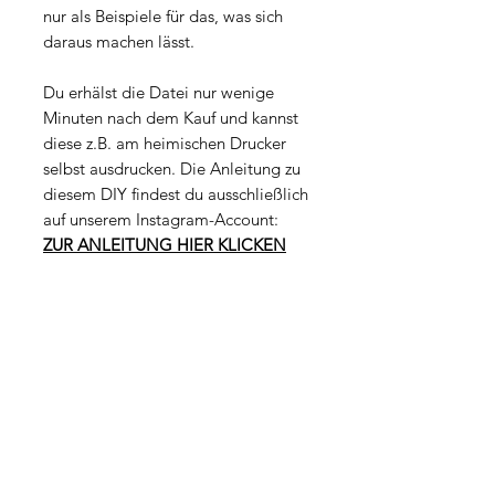
nur als Beispiele für das, was sich
daraus machen lässt.
Du erhälst die Datei nur wenige
Minuten nach dem Kauf und kannst
diese z.B. am heimischen Drucker
selbst ausdrucken. Die Anleitung zu
diesem DIY findest du ausschließlich
auf unserem Instagram-Account:
ZUR ANLEITUNG HIER KLICKEN
Datei-Eigenschaften
Dateityp: PDF
Lizenz
Größe: 255KB
Seitenanzahl: 1
Die Datei ist ausschließlich für deine
Seitenformat: 210 x 297 mm (A4)
persönliche Nutzung bestimmt.
Auflösung: 300 dpi
Kommerzielle Nutzung, Weitergabe
Bitte beachte, dass Farbe und