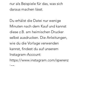
nur als Beispiele für das, was sich
daraus machen lässt.
Du erhälst die Datei nur wenige
Minuten nach dem Kauf und kannst
diese z.B. am heimischen Drucker
selbst ausdrucken. Die Anleitungen,
wie du die Vorlage verwenden
kannst, findest du auf unserem
Instagram-Account:
https://www.instagram.com/sperenz
ien
Datei-Eigenschaften
Dateityp: PDF
Lizenz
Größe: 2,5 MB
Seiten: 1
Die Datei ist ausschließlich für deine
Seitenformat: 210 x 297 mm (A4)