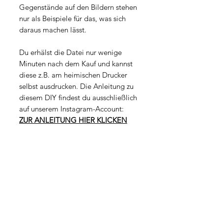
Gegenstände auf den Bildern stehen
nur als Beispiele für das, was sich
daraus machen lässt.
Du erhälst die Datei nur wenige
Minuten nach dem Kauf und kannst
diese z.B. am heimischen Drucker
selbst ausdrucken. Die Anleitung zu
diesem DIY findest du ausschließlich
auf unserem Instagram-Account:
ZUR ANLEITUNG HIER KLICKEN
Datei-Eigenschaften
Dateityp: PDF
Lizenz
Größe: 215 KB
Seitenanzahl: 2
Die Datei ist ausschließlich für deine
Seitenformate: 210 x 297 mm (A4)
persönliche Nutzung bestimmt.
Auflösung: 300 dpi