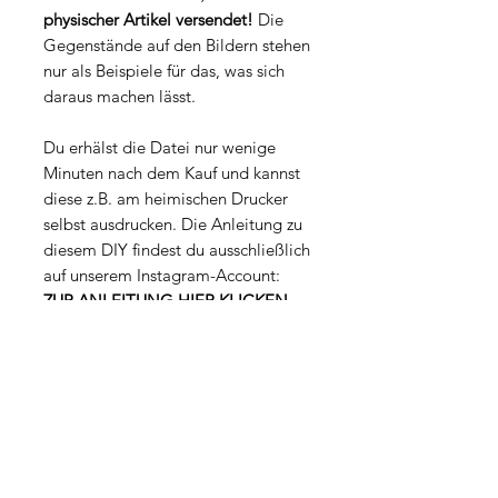
physischer Artikel versendet!
Die
Gegenstände auf den Bildern stehen
nur als Beispiele für das, was sich
daraus machen lässt.
Du erhälst die Datei nur wenige
Minuten nach dem Kauf und kannst
diese z.B. am heimischen Drucker
selbst ausdrucken. Die Anleitung zu
diesem DIY findest du ausschließlich
auf unserem Instagram-Account:
ZUR ANLEITUNG HIER KLICKEN
Datei-Eigenschaften
Dateityp: PDF
Lizenz
Größe: 964 KB
Seitenanzahl: 1
Die Datei ist ausschließlich für deine
Seitenformat: 210 x 297 mm (A4)